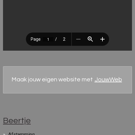
Maak jouw eigen website met
JouwWeb
Beertje
Afstamming