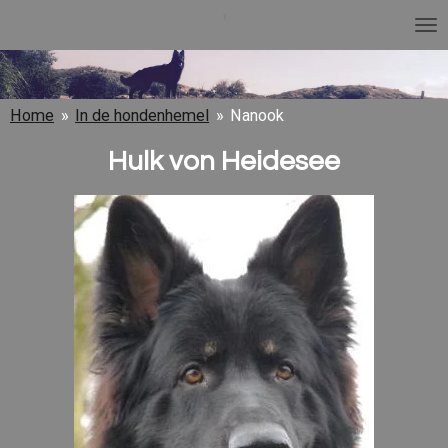
'
Ga
direct
naar
de
Home
»
In de hondenhemel
»
Nanook
hoofdinhoud
Hulk von Heidesee