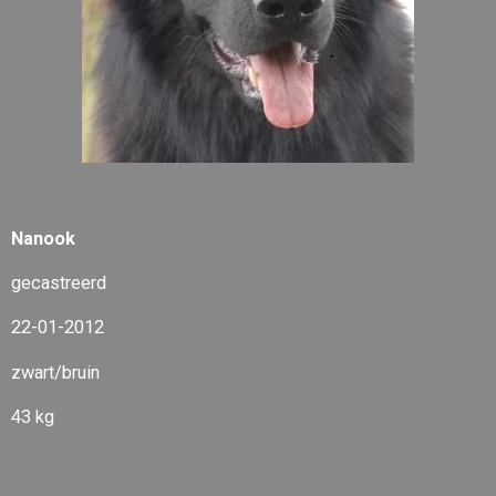
Nanook
gecastreerd
22-01-2012
zwart/bruin
43 kg