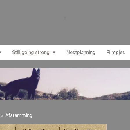
'
Still going strong
Nestplanning
Filmpjes
»
Afstamming